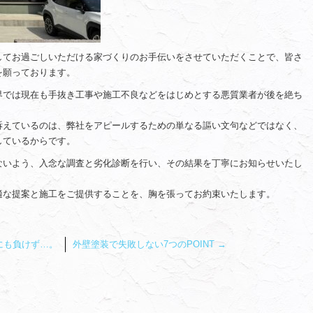
してお過ごしいただける家づくりのお手伝いをさせていただくことで、皆さ
を願っております。
界では現在も手抜き工事や施工不良などをはじめとする悪質業者が後を絶ち
訴えているのは、弊社をアピールするための単なる謳い文句などではなく、
しているからです。
ないよう、入念な調査と劣化診断を行い、その結果を丁寧にお知らせいたし
適な提案と施工をご提供することを、胸を張ってお約束いたします。
にも負けず…。
外壁塗装で失敗しない7つのPOINT
→