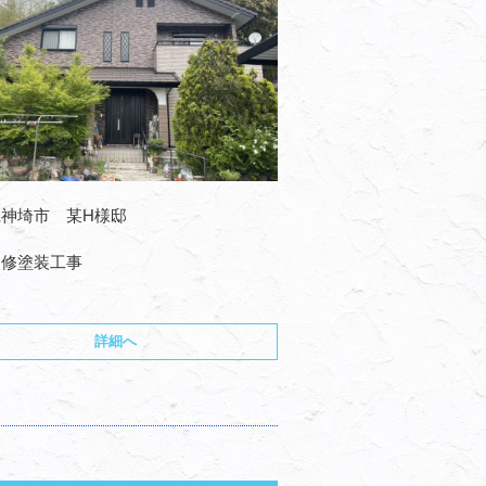
神埼市 某H様邸
改修塗装工事
詳細へ